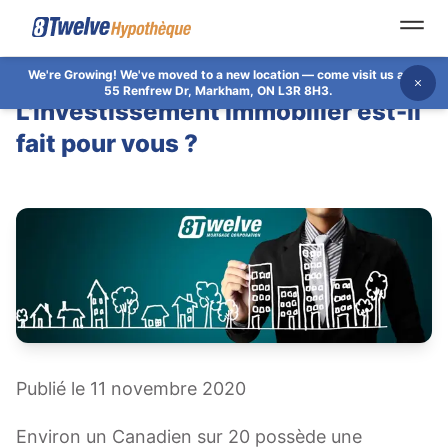
Open
We're Growing!
We've moved to a new location — come visit us at
Dis
55 Renfrew Dr, Markham, ON L3R 8H3.
L'investissement immobilier est-il
fait pour vous ?
Publié le 11 novembre 2020
Environ un Canadien sur 20 possède une