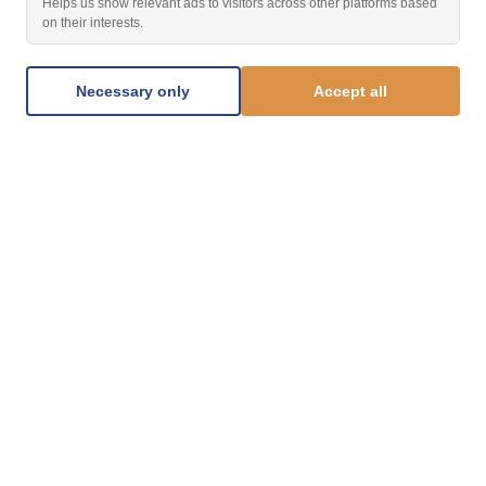
Helps us show relevant ads to visitors across other platforms based
on their interests.
Necessary only
Accept all
1.877.812.8123