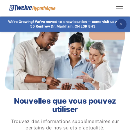
Open
We're Growing!
We've moved to a new location — come visit us at
Dis
55 Renfrew Dr, Markham, ON L3R 8H3.
Nouvelles que vous pouvez
utiliser
Trouvez des informations supplémentaires sur
certains de nos sujets d'actualité.